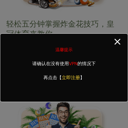
金
花
技
轻松五分钟掌握炸金花技巧，皇
巧，
冠体育来教你
皇
冠
皇冠
/
crown sports
体
温馨提示
育
想在炸金花中脱颖而出？皇冠体育为您提供轻松五分钟掌握
来
的技巧！从基本规则到进阶策略，让您在游戏中运筹帷幄，
请确认在没有使用
VPN
的情况下
教
轻松击败对手，体验胜利的快感。快来了解吧！
你
再点击【
立即注册
】
Read More »
《轻
松
五
分