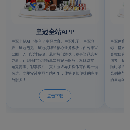
皇冠全站APP
皇冠全站APP整合了皇冠体育、皇冠电子、皇冠彩
皇冠体育A
票、皇冠电竞、皇冠棋牌等核心业务板块，内容丰富
球、篮球等
全面，入口设计便捷。最新热门游戏与赛事资讯实时
赛程信息。
更新，让您随时随地畅享皇冠娱乐服务：棋牌对局、
切换、多线
电竞赛事、彩票投注、真人游戏与多样体育内容一键
随时掌握热
触达。立即安装皇冠全站APP，体验更加便捷的多平
览到参与一
台服务！
的皇冠体育
点击下载