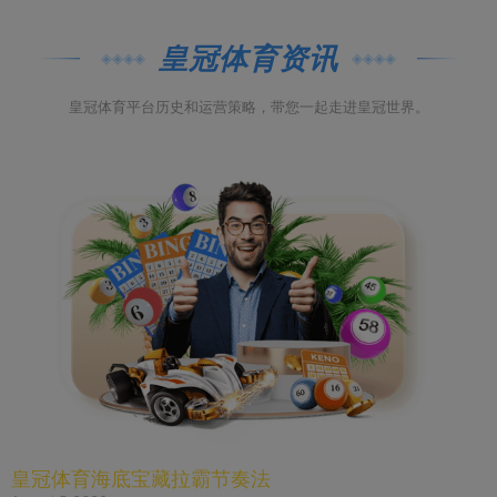
皇冠体育资讯
◈◈◈◈
◈◈◈◈
皇冠体育平台历史和运营策略，带您一起走进皇冠世界。
皇冠体育海底宝藏拉霸节奏法