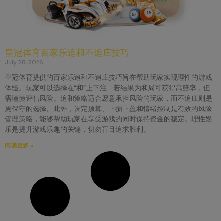
皇冠体育百家乐追和不追庄技巧
July 28, 2026
皇冠体育提供的百家乐追和不追庄技巧旨在帮助玩家实现理性的游戏
体验。玩家可以选择在“和”上下注，若结果为和局可获得高赔率，但
需谨慎评估风险。追和策略适合愿意承担风险的玩家，而不追庄则是
更保守的选择。此外，设定预算、止损止盈和情绪控制是有效的风险
管理策略，能够帮助玩家在享受游戏的同时保持资金的稳定。理性娱
乐是提升游戏乐趣的关键，切勿盲目追求胜利。
阅读更多 »