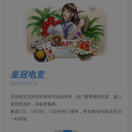
皇冠电竞
ESPORTS
皇冠电竞支持实时滚球与自由串关，热门赛事更快结算，盘口
更新更及时，体验更畅爽。
覆盖LOL、DOTA2、CS2等热门赛事，赛程数据与电竞资讯
一站获取。