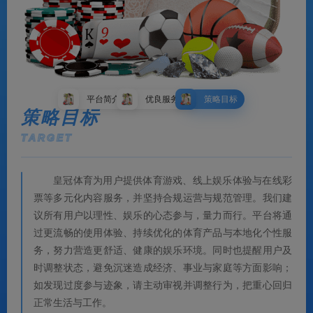
平台简介
优良服务
策略目标
策略目标
TARGET
皇冠体育为用户提供体育游戏、线上娱乐体验与在线彩
票等多元化内容服务，并坚持合规运营与规范管理。我们建
议所有用户以理性、娱乐的心态参与，量力而行。平台将通
过更流畅的使用体验、持续优化的体育产品与本地化个性服
务，努力营造更舒适、健康的娱乐环境。同时也提醒用户及
时调整状态，避免沉迷造成经济、事业与家庭等方面影响；
如发现过度参与迹象，请主动审视并调整行为，把重心回归
正常生活与工作。