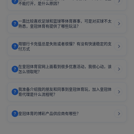
?
不能打开，是什么原因？
一直比较喜欢足球和篮球等体育赛事，可是对买球不太
?
熟悉，皇冠体育有提供了哪些玩法？
用银行卡充值总是失败或者很慢？有没有快速稳定的支
?
付方式
在皇冠体育官网上面看到很多优惠活动，我很心动，该
?
怎么领取呢？
我准备介绍我的朋友和同事到皇冠体育玩，加入皇冠体
?
育代理是什么流程呢？
?
皇冠体育的博彩产品供应商有哪些？