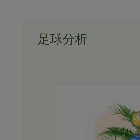
Skip
to
content
足球分析
《皇
冠
体
育
足
球