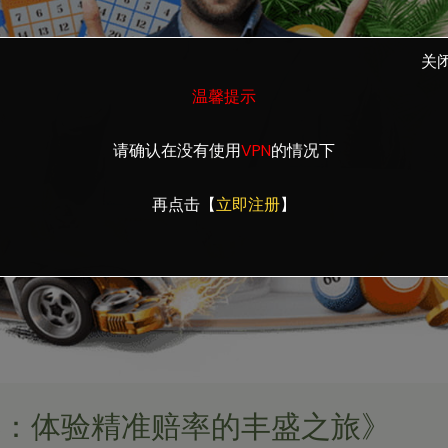
关
温馨提示
请确认在没有使用
VPN
的情况下
再点击【
立即注册
】
彩：体验精准赔率的丰盛之旅》