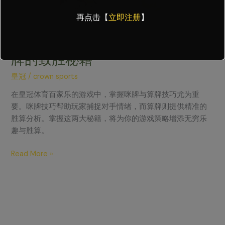
乐：
再点击【
立即注册
】
咪
牌
掌握皇冠体育百家乐：咪牌与算
与
牌的致胜秘籍
算
牌
皇冠
/
crown sports
的
致
在皇冠体育百家乐的游戏中，掌握咪牌与算牌技巧尤为重
胜
要。咪牌技巧帮助玩家捕捉对手情绪，而算牌则提供精准的
秘
胜算分析。掌握这两大秘籍，将为你的游戏策略增添无穷乐
籍
趣与胜算。
Read More »