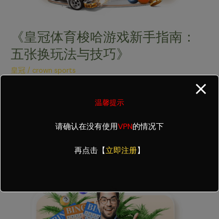
新
手
指
《皇冠体育梭哈游戏新手指南：
南：
五张换玩法与技巧》
五
张
皇冠
/
crown sports
换
玩
在《皇冠体育梭哈游戏新手指南》中，我们将探讨五张换玩
法
法的魅力与技巧。无论是基础规则还是心理战术，这份指南
温馨提示
与
将帮助新手玩家轻松上手，享受游戏的乐趣与挑战。掌握策
技
略，迎接胜利！
请确认在没有使用
VPN
的情况下
巧》
Read More »
再点击【
立即注册
】
皇
冠
体