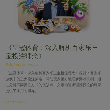
育：
深
入
解
析
百
家
乐
《皇冠体育：深入解析百家乐三
三
宝投注理念》
宝
投
皇冠
/
crown sports
注
理
《皇冠体育：深入解析百家乐三宝投注理念》探讨了百家乐
念》
游戏中的三大投注策略，帮助玩家更好地理解游戏机制。通
过分析不同押注方式的优缺点，文章为追求理性投注的玩家
提供了实用的指导。
Read More »