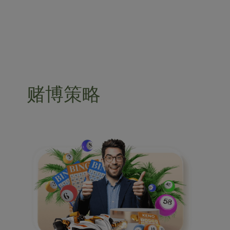
Skip
modal-check
to
content
赌博策略
《探
索
皇
冠
体
育
真
人