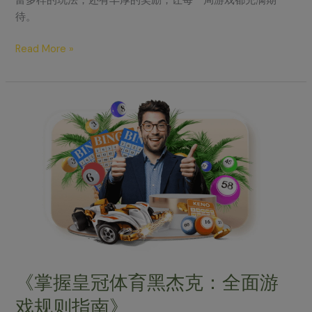
富多样的玩法，还有丰厚的奖励，让每一局游戏都充满期
平
待。
台
Read More »
《掌
握
皇
冠
体
育
黑
杰
克：
全
面
《掌握皇冠体育黑杰克：全面游
游
戏规则指南》
戏