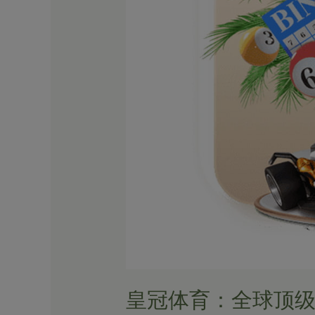
顶
级
在
线
博
彩
娱
乐
平
台
全
解
析
皇冠体育：全球顶