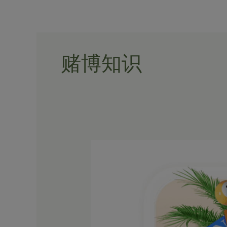
Skip
to
content
赌博知识
皇
冠
体
育：
全
球