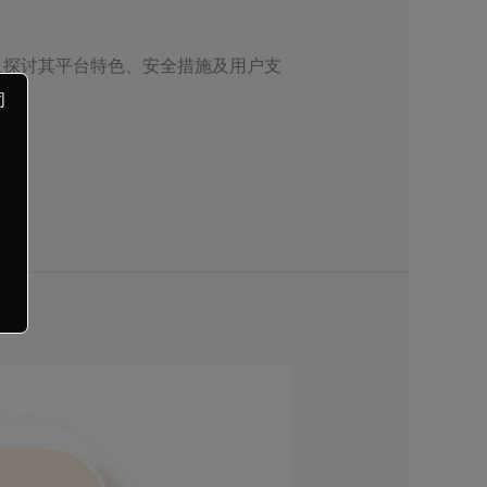
入探讨其平台特色、安全措施及用户支
闭