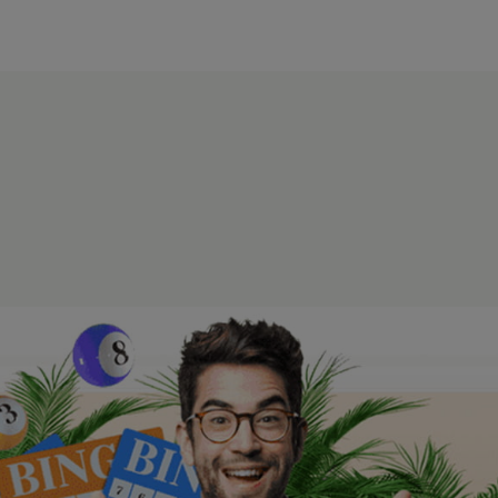
modal-check