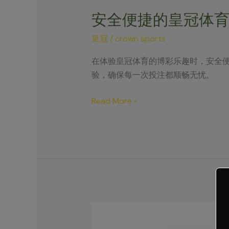
安全便捷的皇冠体
皇冠
/
crown sports
在体验皇冠体育的博彩乐趣时，安全
验，确保每一次投注都顺畅无忧。
Read More »
《皇
冠