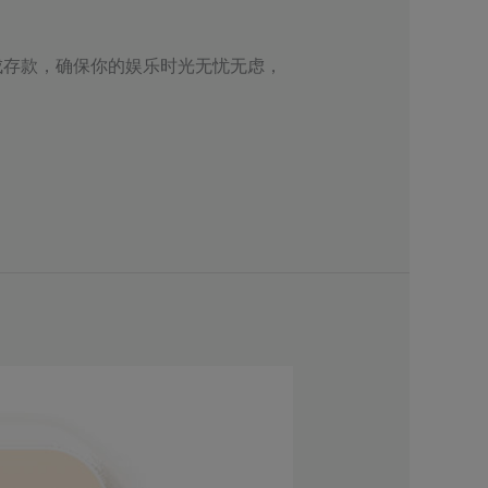
成存款，确保你的娱乐时光无忧无虑，