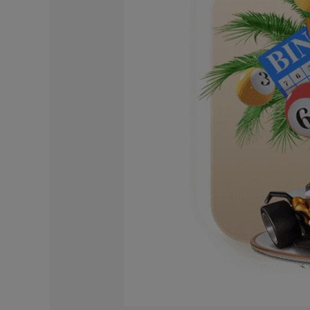
的
皇
冠
体
育
存
款
指
南，
畅
享
博
彩
乐
趣