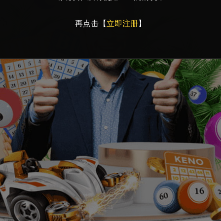
再点击【
立即注册
】