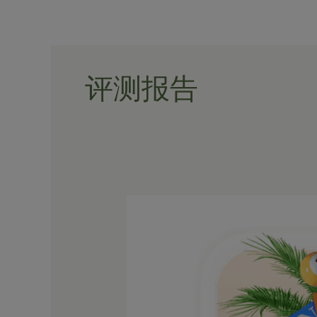
Skip
to
content
评测报告
《皇
冠
体
育》
推
荐：