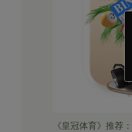
深
度
评
测
《超
级
旋
转》
老
虎
机
游
戏
《皇冠体育》推荐