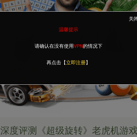
关
温馨提示
请确认在没有使用
VPN
的情况下
再点击【
立即注册
】
：深度评测《超级旋转》老虎机游