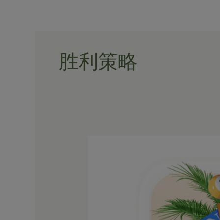
Skip
to
content
胜利策略
《揭
秘
皇
冠
体
育