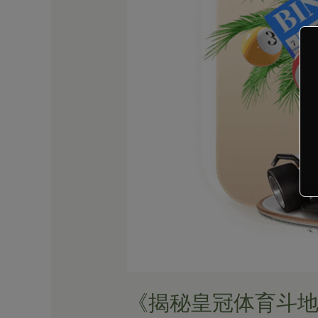
斗
地
主
算
法，
助
你
赢
得
更
多
胜
利》
《揭秘皇冠体育斗