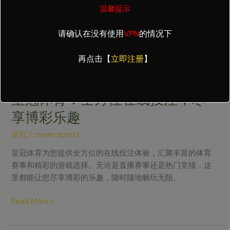
育：
温馨提示
全
方
请确认在没有使用
VPN
的情况下
位
在
再点击【
立即注册
】
线
投
注，
皇冠体育：全方位在线投注，尽
尽
享博彩乐趣
享
博
皇冠
/
crown sports
彩
乐
皇冠体育为您提供全方位的在线投注体验，汇聚丰富的体育
趣
赛事和精彩的游戏选择。无论是直播赛事还是热门竞猜，这
里都能让您尽享博彩的乐趣，随时随地畅玩无阻。
Read More »