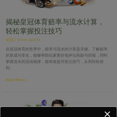
与
流
水
揭秘皇冠体育赔率与流水计算，
计
轻松掌握投注技巧
算，
轻
皇冠
/
crown sports
松
掌
在皇冠体育的世界中，赔率与流水的计算是关键。了解赔率
握
的形成与变化，能够帮助玩家更好地评估风险与回报，同时
投
掌握流水的流动规律，能有效提升投注技巧，从而轻松获
注
利。
技
Read More »
巧
皇
冠
体