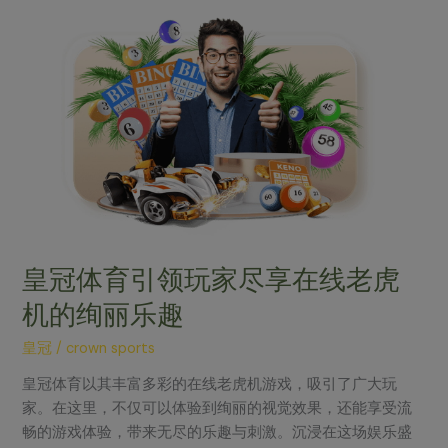
皇
冠
体
育
引
领
玩
家
尽
享
在
皇冠体育引领玩家尽享在线老虎
线
机的绚丽乐趣
老
虎
皇冠
/
crown sports
机
的
皇冠体育以其丰富多彩的在线老虎机游戏，吸引了广大玩
绚
家。在这里，不仅可以体验到绚丽的视觉效果，还能享受流
丽
畅的游戏体验，带来无尽的乐趣与刺激。沉浸在这场娱乐盛