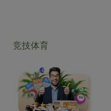
Skip
modal-check
to
content
竞技体育
皇
冠
体
育：
全
球
领
先