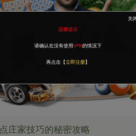
关
温馨提示
请确认在没有使用
VPN
的情况下
再点击【
立即注册
】
1点庄家技巧的秘密攻略