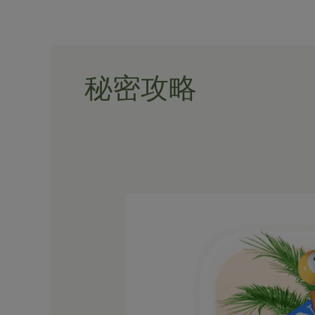
Skip
to
content
秘密攻略
揭
秘
皇
冠
体
育