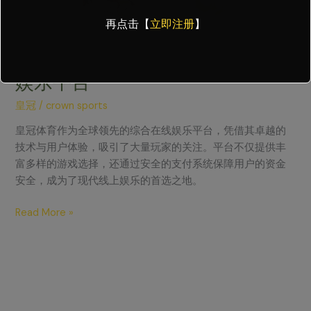
的
再点击【
立即注册
】
综
合
皇冠体育：全球领先的综合在线
在
娱乐平台
线
娱
皇冠
/
crown sports
乐
平
皇冠体育作为全球领先的综合在线娱乐平台，凭借其卓越的
台
技术与用户体验，吸引了大量玩家的关注。平台不仅提供丰
富多样的游戏选择，还通过安全的支付系统保障用户的资金
安全，成为了现代线上娱乐的首选之地。
Read More »