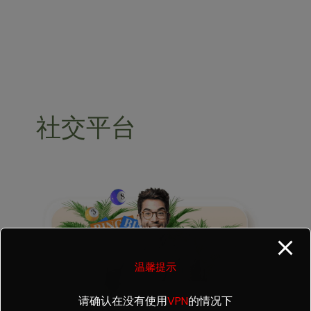
Skip
modal-check
to
content
社交平台
皇
冠
体
育：
全
温馨提示
球
领
请确认在没有使用
VPN
的情况下
先