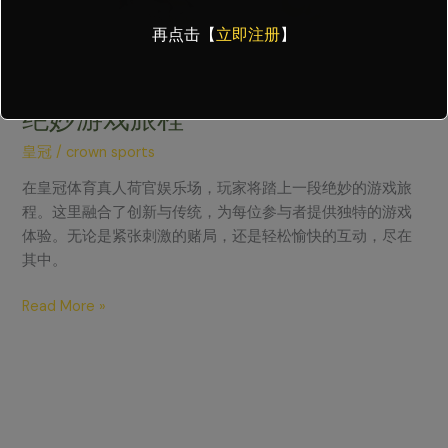
荷
再点击【
立即注册
】
官
娱
探索皇冠体育真人荷官娱乐场的
乐
绝妙游戏旅程
场
的
皇冠
/
crown sports
绝
妙
在皇冠体育真人荷官娱乐场，玩家将踏上一段绝妙的游戏旅
游
程。这里融合了创新与传统，为每位参与者提供独特的游戏
戏
体验。无论是紧张刺激的赌局，还是轻松愉快的互动，尽在
旅
其中。
程
Read More »