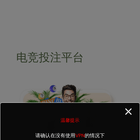
Skip
modal-check
to
content
电竞投注平台
探
索
皇
冠
体
温馨提示
育：
全
请确认在没有使用
VPN
的情况下
球