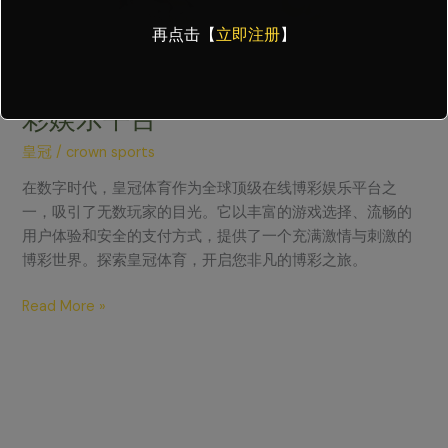
顶
再点击【
立即注册
】
级
在
探索皇冠体育：全球顶级在线博
线
彩娱乐平台
博
彩
皇冠
/
crown sports
娱
乐
在数字时代，皇冠体育作为全球顶级在线博彩娱乐平台之
平
一，吸引了无数玩家的目光。它以丰富的游戏选择、流畅的
台
用户体验和安全的支付方式，提供了一个充满激情与刺激的
博彩世界。探索皇冠体育，开启您非凡的博彩之旅。
Read More »