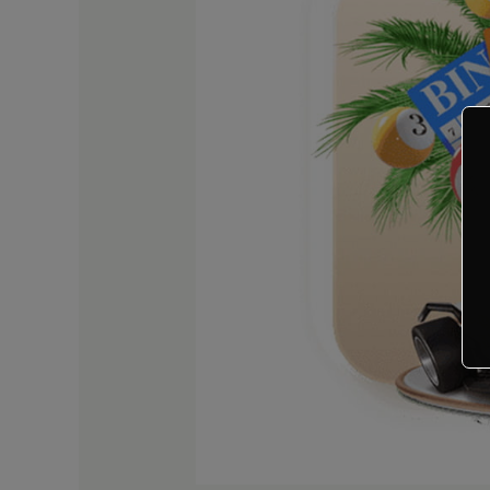
全
球
在
线
博
彩
平
台
的
全
景
探
索》