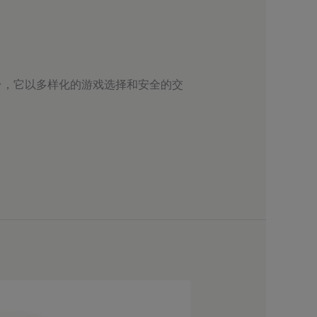
台，它以多样化的游戏选择和安全的交