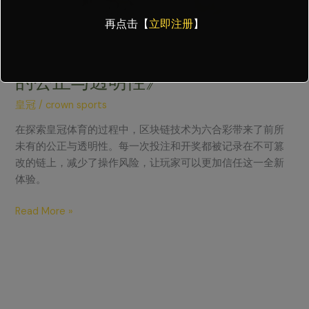
链
再点击【
立即注册
】
六
合
《探索皇冠体育：区块链六合彩
彩
的公正与透明性》
的
公
皇冠
/
crown sports
正
与
在探索皇冠体育的过程中，区块链技术为六合彩带来了前所
透
未有的公正与透明性。每一次投注和开奖都被记录在不可篡
明
改的链上，减少了操作风险，让玩家可以更加信任这一全新
性》
体验。
Read More »