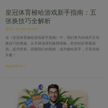
手
指
皇冠体育梭哈游戏新手指南：五
南：
张换技巧全解析
五
张
皇冠
/
crown sports
换
技
在《皇冠体育梭哈游戏新手指南》中，我们将为你揭开五张
巧
换技巧的奥秘。从手牌选择到换牌策略，助你轻松掌握游
全
戏，提升胜算。跟随我们的指南，成为梭哈高手，尽享游戏
解
乐趣！
析
Read More »
《皇
冠
体
育