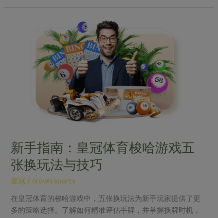
新
手
指
南：
皇
冠
体
育
梭
哈
游
新手指南：皇冠体育梭哈游戏五
戏
张换玩法与技巧
五
张
皇冠
/
crown sports
换
玩
在皇冠体育的梭哈游戏中，五张换玩法为新手玩家提供了更
法
多的策略选择。了解如何精准评估手牌，并掌握换牌时机，