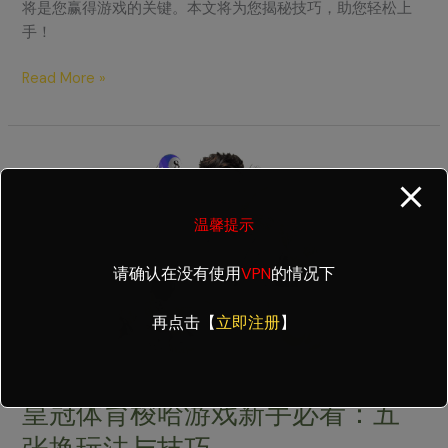
与
将是您赢得游戏的关键。本文将为您揭秘技巧，助您轻松上
技
手！
巧
Read More »
皇
冠
体
温馨提示
育
梭
请确认在没有使用
VPN
的情况下
哈
游
再点击【
立即注册
】
戏
新
手
必
皇冠体育梭哈游戏新手必看：五
看：
五