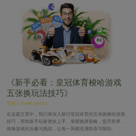
《新
手
必
看：
皇
冠
体
育
梭
哈
游
《新手必看：皇冠体育梭哈游戏
戏
五张换玩法技巧》
五
张
皇冠
/
crown sports
换
玩
在这篇文章中，我们将深入探讨皇冠体育的五张换梭哈游戏
法
技巧，帮助新手玩家更快上手。掌握换牌策略，提升胜率，
技
体验游戏的乐趣与挑战，让每一局都充满惊喜与期待。
巧》