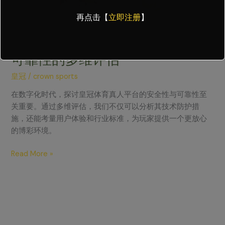
平
再点击【
立即注册
】
台
安
探讨皇冠体育真人平台安全性与
全
可靠性的多维评估
性
与
皇冠
/
crown sports
可
靠
在数字化时代，探讨皇冠体育真人平台的安全性与可靠性至
性
关重要。通过多维评估，我们不仅可以分析其技术防护措
的
施，还能考量用户体验和行业标准，为玩家提供一个更放心
多
的博彩环境。
维
Read More »
评
估