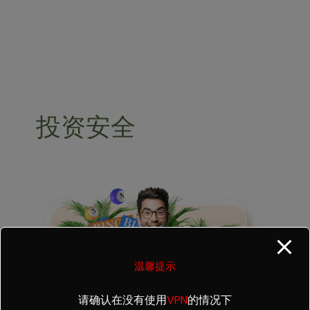
Skip
modal-check
to
content
投资安全
探
讨
皇
冠
体
温馨提示
育
真
请确认在没有使用
VPN
的情况下
人