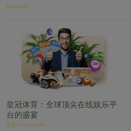
Read More »
皇
冠
体
育：
全
球
顶
尖
在
线
娱
皇冠体育：全球顶尖在线娱乐平
乐
台的盛宴
平
台
皇冠
/
crown sports
的