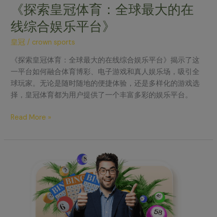
的
《探索皇冠体育：全球最大的在
在
线综合娱乐平台》
线
综
皇冠
/
crown sports
合
娱
《探索皇冠体育：全球最大的在线综合娱乐平台》揭示了这
乐
一平台如何融合体育博彩、电子游戏和真人娱乐场，吸引全
平
球玩家。无论是随时随地的便捷体验，还是多样化的游戏选
台》
择，皇冠体育都为用户提供了一个丰富多彩的娱乐平台。
Read More »
《探
索
皇
冠
体
育