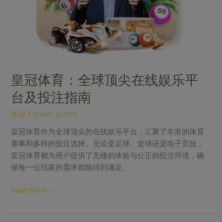
全
球
顶
尖
在
线
娱
皇冠体育：全球顶尖在线娱乐平
乐
台及投注指南
平
台
皇冠
/
crown sports
及
投
皇冠体育作为全球顶尖的在线娱乐平台，汇聚了丰富的体育
注
赛事和多样的投注选择。无论是足球、篮球还是电子竞技，
指
皇冠体育都为用户提供了无缝的体验与公正的投注环境，确
南
保每一位玩家的需求都能得到满足。
Read More »