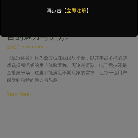
线
再点击【
立即注册
】
娱
乐
《皇冠体育：全方位在线娱乐平
平
台的魅力与优势》
台
的
皇冠
/
crown sports
魅
力
《皇冠体育》作为全方位在线娱乐平台，以其丰富多样的游
与
戏选择和流畅的用户体验著称。无论是博彩、电子竞技还是
优
直播娱乐场，这里都能满足不同玩家的需求，让每一位用户
势》
感受到独特的魅力与乐趣。
Read More »