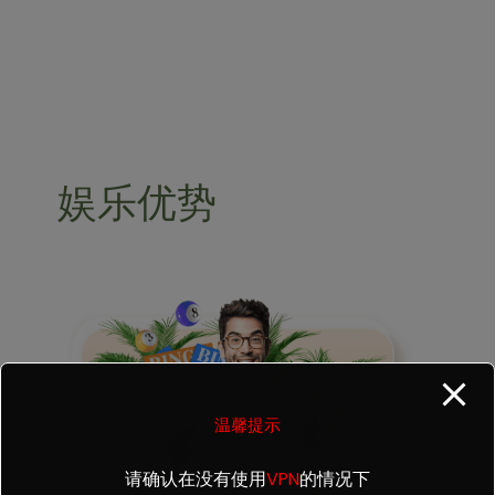
Skip
modal-check
to
content
娱乐优势
《皇
冠
体
育：
全
温馨提示
方
位
请确认在没有使用
VPN
的情况下
在