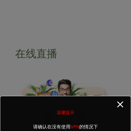
Skip
modal-check
to
content
在线直播
皇
冠
体
育：
全
温馨提示
方
位
请确认在没有使用
VPN
的情况下
在