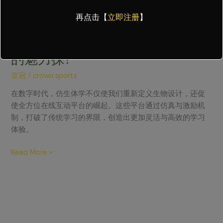
线
再点击【
立即注册
】
博
彩
皇冠体育：全方位在线博彩平台
平
的魅力探?
台
的
皇冠
/
crown sports
魅
力
在数字时代，仿生体学不仅使我们重新定义生物设计，还促
探?
使全方位在线互动平台的崛起。这些平台通过仿真与激励机
制，打破了传统学习的界限，创造出更加灵活与高效的学习
体验。
Read More »