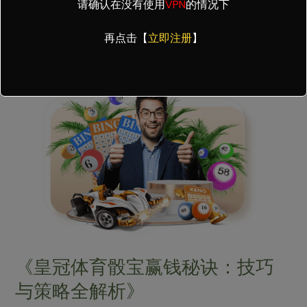
请确认在没有使用
VPN
的情况下
解
趣与挑战。
析
再点击【
立即注册
】
Read More »
《皇
冠
体
育
骰
宝
赢
钱
秘
诀：
技
《皇冠体育骰宝赢钱秘诀：技巧
巧
与策略全解析》
与
策