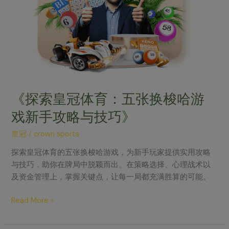
冠
体
育：
五
张
换
梭
哈
《探索皇冠体育：五张换梭哈游
游
戏新手攻略与技巧》
戏
新
皇冠
/
crown sports
手
攻
探索皇冠体育的五张换梭哈游戏，为新手玩家提供实用攻略
略
与技巧，助你在牌局中脱颖而出。在策略选择、心理战术以
与
及资金管理上，掌握关键点，让每一局都充满胜算的可能。
技
Read More »
巧》