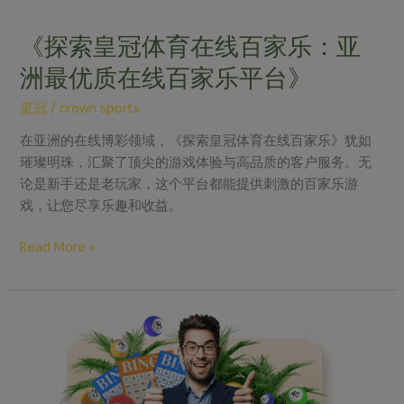
家
乐：
《探索皇冠体育在线百家乐：亚
亚
洲最优质在线百家乐平台》
洲
最
皇冠
/
crown sports
优
质
在亚洲的在线博彩领域，《探索皇冠体育在线百家乐》犹如
在
璀璨明珠，汇聚了顶尖的游戏体验与高品质的客户服务。无
线
论是新手还是老玩家，这个平台都能提供刺激的百家乐游
百
戏，让您尽享乐趣和收益。
家
Read More »
乐
平
台》
《皇
冠
体
育：