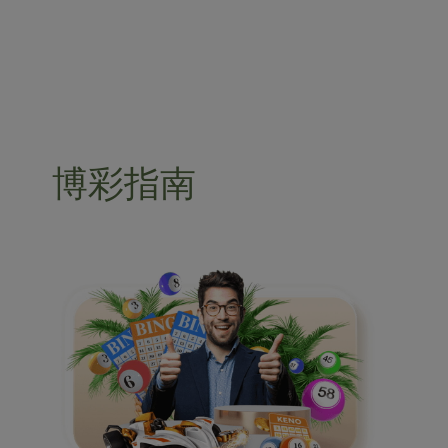
Skip
modal-check
to
content
博彩指南
提
升
皇
冠
体
育
运
彩