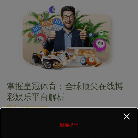
掌
握
皇
冠
体
育：
全
球
顶
尖
在
掌握皇冠体育：全球顶尖在线博
线
彩娱乐平台解析
博
彩
皇冠
/
crown sports
娱
乐
掌握皇冠体育，全球顶尖在线博彩娱乐平台，为热爱体育与
温馨提示
平
博彩的用户提供了丰富的选择。从多样的赛事到即时的赔
台
率，皇冠体育致力于为玩家带来极致的体验，探索其中的乐