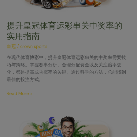
串
关
中
提升皇冠体育运彩串关中奖率的
奖
实用指南
率
的
皇冠
/
crown sports
实
用
在现代体育博彩中，提升皇冠体育运彩串关的中奖率需要技
指
巧与策略。掌握赛事分析、合理分配资金以及关注赔率变
南
化，都是提高成功概率的关键。通过科学的方法，总能找到
最佳的投注方式。
Read More »
《探
索
皇