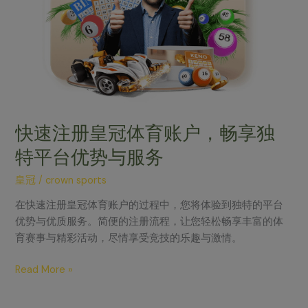
册
皇
冠
体
育
账
户，
畅
快速注册皇冠体育账户，畅享独
享
特平台优势与服务
独
特
皇冠
/
crown sports
平
台
在快速注册皇冠体育账户的过程中，您将体验到独特的平台
优
优势与优质服务。简便的注册流程，让您轻松畅享丰富的体
势
育赛事与精彩活动，尽情享受竞技的乐趣与激情。
与
Read More »
服
务