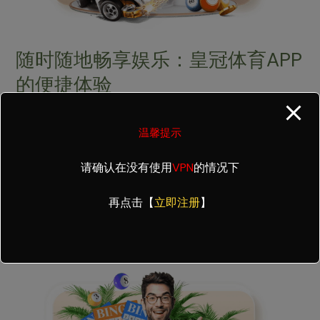
皇
冠
体
随时随地畅享娱乐：皇冠体育APP
育
的便捷体验
APP
的
皇冠
/
crown sports
便
温馨提示
捷
在现代生活中，娱乐已经不再受时间与空间的限制。皇冠体
体
育APP凭借其便捷的操作界面，让用户随时随地畅享精彩赛事
请确认在没有使用
VPN
的情况下
验
与娱乐内容，无论是在家、办公室或是旅途中，尽情体验体
育的魅力。
再点击【
立即注册
】
Read More »
快
速
注