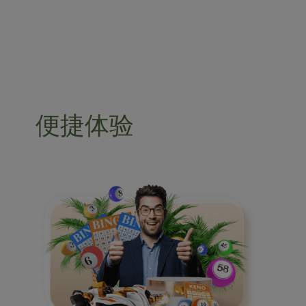
Skip
modal-check
to
content
便捷体验
随
时
随
地
畅
享
娱
乐：