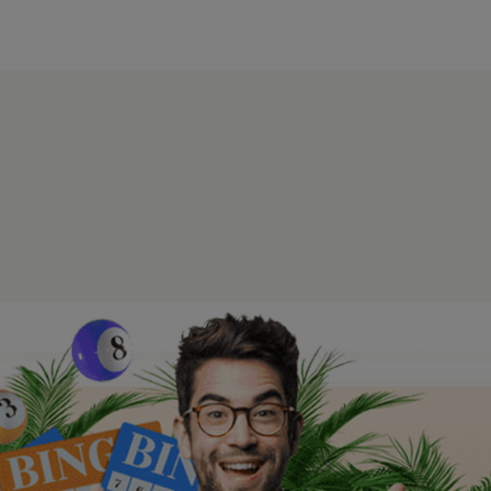
modal-check