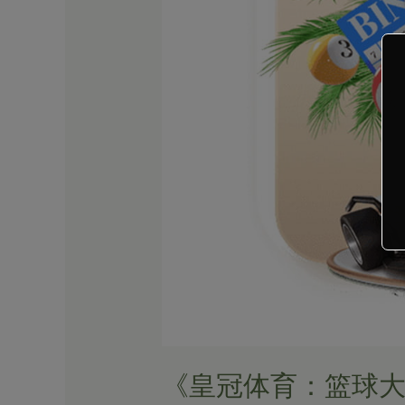
大
小
球
下
注
策
略
与
实
战
解
析》
《皇冠体育：篮球