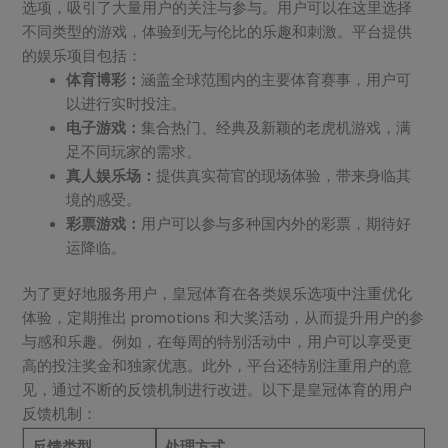
选项，吸引了大量用户的关注与参与。用户可以在这里选择
不同类型的游戏，体验到无与伦比的乐趣和刺激。平台提供
的娱乐项目包括：
体育博彩：
涵盖全球范围内的主要体育赛事，用户可
以进行实时投注。
电子游戏：
集合热门、经典及新颖的老虎机游戏，满
足不同玩家的需求。
真人娱乐场：
提供真实荷官的现场体验，带来身临其
境的感受。
彩票游戏：
用户可以参与多种国内外的彩票，期待好
运降临。
为了更好地服务用户，皇冠体育在各类娱乐选项中注重优化
体验，定期推出 promotions ⁤和大奖活动，从而提升用户的参
与感和乐趣。例如，在每周的特别活动中，用户可以享受更
高的投注奖金和独家优惠。此外，平台还特别注重用户的意
见，通过不断的反馈机制进行改进。以下是皇冠体育的用户
反馈机制：
反馈类型
处理方式