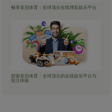
畅享皇冠体育：全球顶尖在线博彩娱乐平台
探索皇冠体育：全球顶尖的在线娱乐平台与
投注体验