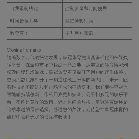
自我限制功能
控制资金和时间使用
时间管理工具
监控博彩行为
教育宣传
提升用户意识
Closing Remarks
随着数字时代的快速发展，皇冠体育凭借其多样化的在线娱
乐平台，在全球市场中稳占一席之地。从丰富的体育博彩到
精致的娱乐场游戏，皇冠体育不仅提升了用户的娱乐体验，
更为无数玩家打开了一扇通往线上乐趣的新大门。未来，随
着科技的不断进步和市场需求的不断变化，我们期待皇冠体
育能够持续创新，带给用户更加安全、公平和多元的娱乐平
台。不论是竞技的激情，还是休闲的放松，皇冠体育始终是
追求卓越的最佳选择。感谢您的关注，期待您在皇冠体育的
旅程中获得无尽的快乐与收获！