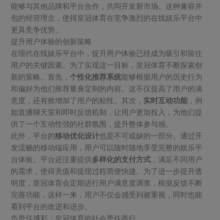
能够与其他品牌和平台合作，共同开发新市场。这种兼容并
包的经营理念，使得皇冠体育在竞争激烈的在线娱乐平台中
更具竞争优势。
提升用户体验的创新策略
在现代在线娱乐平台中，提升用户体验已经成为吸引和留住
用户的关键因素。为了实现这一目标，皇冠体育不断探索创
新的策略。首先，
个性化推荐系统
能够根据用户的历史行为
和偏好为他们推荐量身定制的内容。这不仅提高了用户的满
意度，还有效增加了用户的粘性。其次，
实时互动功能
，例
如直播聊天室和即时反馈机制，让用户更加投入，为他们提
供了一个互动性强的社群氛围，提升整体参与感。
此外，平台的
移动优化设计
也是不可或缺的一部分。通过开
发流畅的移动端应用，用户可以随时随地享受完整的娱乐平
台体验。平台还注重提供
多样化的支付方式
，满足不同用户
的需求，使得充值和提现过程简便快捷。为了进一步提升透
明度，皇冠体育会定期进行用户满意度调查，根据反馈不断
完善功能，这样一来，用户不仅会感受到被重视，同时也能
看到平台的改进和进步。
负责任博彩：皇冠体育的社会责任践行