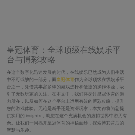
Skip
modal-check
to
content
皇冠体育：全球顶级在线娱乐平
台与博彩攻略
在这个数字化迅速发展的时代，在线娱乐已然成为人们生活
中不可或缺的一部分，而
皇冠体育
作为全球顶级在线娱乐平
台之一，凭借其丰富多样的游戏选择和便捷的操作体验，吸
引了无数玩家的关注。在本文中，我们将探讨皇冠体育的魅
力所在，以及如何在这个平台上运用有效的博彩攻略，提升
您的游戏体验。无论是新手还是资深玩家，本文都将为您提
供实用的 insights，助您在这个充满机会的虚拟世界中游刃有
余。让我们一同揭开皇冠体育的神秘面纱，探索博彩背后的
智慧与乐趣。