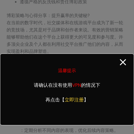
遵循严格的反洗钱和责任博彩政策
博彩策略与心得分享：提升赢率的关键秘?
在当前的数字时代，社交媒体和在线游戏平台成为了新一轮
的竞技场，尤其是对于品牌和创作者来说。有效的营销策略
能够帮助他们在这个平台上获得更大的可见度和参与度。许
多顶尖企业及个人都在利用社交平台推广他们的内容，从而
实现盈利和品牌塑造。
以下是一些成功的策略：
精准目标受众
温馨提示
：了解你的受众群体，并针对他们的兴趣和需求进行
内容创作。
请确认在没有使用
VPN
的情况下
多元化内容形式
：结合文字、图片、视频以及直播等多种形式，增加
再点击【
立即注册
】
吸引力。
互动性和参与感
：鼓励用户评论、分享和参与活动，增强用户黏性。
数据分析
：定期分析不同内容的表现，优化后续内容策略。