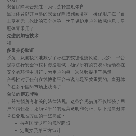
安全保障与合规性：为何选择皇冠体育
皇冠体育以其卓越的安全保障措施而著称，确保用户在平台
上享有无与伦比的安全体验。为了保护用户的敏感信息，皇
冠体育采用了
先进的加密技术
和
多重身份验证
系统，从而极大地减少了潜在的数据泄露风险。此外，平台
定期进行安全审核和渗透测试，确保所有的交易和活动都在
安全的环境中进行，为用户的每一次体验提供了保障。
合规性对于任何在线博彩平台来说都是至关重要的。皇冠体
育在多个国际市场上获得了
合法的博彩牌照
，并遵循所有相关的法律法规。这些合规措施不仅增强了用
户的信任感，还确保平台的运营透明和公正。以下是皇冠体
育在合规性方面的一些亮点：
持有国际认可的博彩牌照
定期接受第三方审计