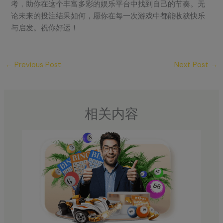
考，助你在这个丰富多彩的娱乐平台中找到自己的节奏。无
论未来的投注结果如何，愿你在每一次游戏中都能收获快乐
与启发。祝你好运！
←
Previous Post
Next Post
→
相关内容