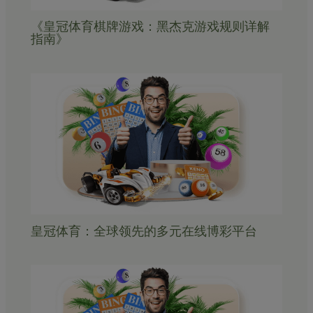
《皇冠体育棋牌游戏：黑杰克游戏规则详解
指南》
皇冠体育：全球领先的多元在线博彩平台