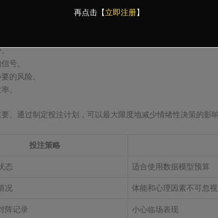
再点击【
立即注册
】
策略是成功的关键之一。
进行深入研究
是任何成功投注者的第一
能帮助你做出更明智的决定，还能在竞争激烈的市场中占得先机
势。
的信号。
必要的风险。
效率。
重要。通过制定投注计划，可以最大限度地减少情绪性决策的影
投注策略
状态
适合使用数据模型预算
情况
体能和心理因素不可忽视
对阵记录
小心临场表现