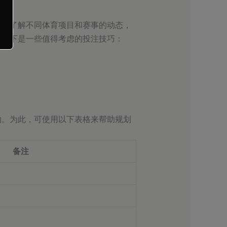
步，了解不同体育项目和赛事的动态，
。以下是一些值得考虑的投注技巧：
响。为此，可使用以下表格来帮助规划
备注