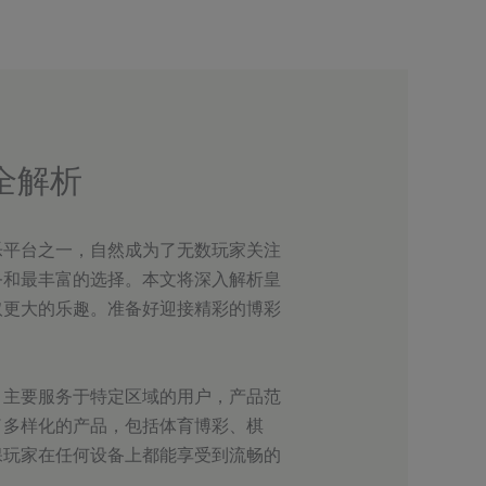
全解析
乐平台之一，自然成为了无数玩家关注
务和最丰富的选择。本文将深入解析皇
取更大的乐趣。准备好迎接精彩的博彩
，主要服务于特定区域的用户，产品范
了多样化的产品，包括体育博彩、棋
保玩家在任何设备上都能享受到流畅的