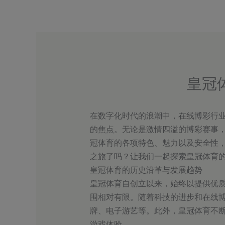
Skip
to
content
皇冠
在数字化时代的浪潮中，在线博彩行
的焦点。无论是激情四溢的博彩赛事
冠体育的各项特色、魅力以及安全性
之旅了吗？让我们一起探索皇冠体育
皇冠体育的历史沿革与发展趋势
皇冠体育自创立以来，始终以提供优
围相对有限。随着科技的进步和在线
牌、电子游艺等。此外，皇冠体育不
游戏体验。