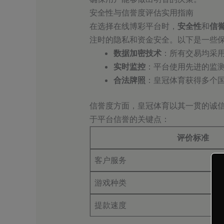
安全性与信誉度评估实用指南
在选择在线博彩平台时，
安全性
和
信
注时的隐私和资金安全。以下是一些
数据加密技术
：所有交易均采
实时监控
：平台使用先进的监
合法牌照
：皇冠体育获得多个
信誉度方面，皇冠体育以其一贯的诚
于平台信誉的关键点：
评价标准
客户服务
游戏种类
提款速度