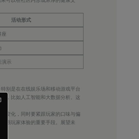
结果可以在社区内形成浓厚的健康文
活动形式
讲座
动
饪演示
，特别是在在线娱乐场和移动游戏平台
投资，比如人工智能和大数据分析。这
闭
政策变化，同时要紧跟玩家的口味与偏
为增强玩家体验的重要手段。展望未