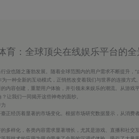
modal-check
体育：全球顶尖在线娱乐平台的全
行业也随之蓬勃发展。随着全球范围内的用户需求不断提升，”
沉浸式体验）作为一种全新的互动模式，正悄然改变着我们与世界的连接
新的内容创建，重塑用户体验，并引领未来娱乐的潮流。从游戏
的全新视角？让我们一同揭开这些神奇的面纱。
潜力
平臺正经历着显著的市场变化。根据市场研究数据显示，从消费
好的多样化，各类内容需求显著增长，尤其是游戏、直播和社交
实等新技术的应用为用户带来了全新的沉浸式体验，吸引了大量