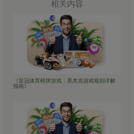
相关内容
《皇冠体育棋牌游戏：黑杰克游戏规则详解
指南》