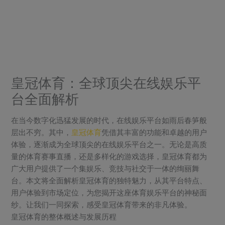
Skip
modal-check
to
content
皇冠体育：全球顶尖在线娱乐平
台全面解析
在当今数字化迅猛发展的时代，在线娱乐平台如雨后春笋般
层出不穷。其中，
皇冠体育
凭借其丰富的功能和卓越的用户
体验，逐渐成为全球顶尖的在线娱乐平台之一。无论是高质
量的体育赛事直播，还是多样化的游戏选择，皇冠体育都为
广大用户提供了一个集娱乐、竞技与社交于一体的绚丽舞
台。本文将全面解析皇冠体育的独特魅力，从其平台特点、
用户体验到市场定位，为您揭开这座体育娱乐平台的神秘面
纱。让我们一同探索，感受皇冠体育带来的非凡体验。
皇冠体育的整体概述与发展历程