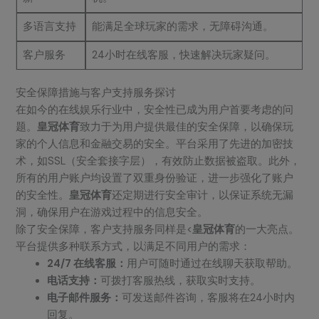
多语言支持
能满足全球玩家的需求，无障碍沟通。
客户服务
24小时在线客服，快速解决玩家疑问。
安全保障措施与客户支持服务探讨
在如今的在线娱乐行业中，安全性已成为用户首要考虑的问
题。
皇冠体育
致力于为用户提供最佳的安全保障，以确保玩
家的个人信息和金融交易的安全。平台采用了先进的加密技
术，如SSL（安全套接字层），有效防止数据被盗取。此外，
所有的用户账户均设置了双重身份验证，进一步强化了账户
的安全性。
皇冠体育
还定期进行安全审计，以保证系统无漏
洞，确保用户在游戏过程中的信息安全。
除了安全保障，客户支持服务同样是<
皇冠体育
的一大亮点。
平台提供多种联系方式，以满足不同用户的需求：
24/7 在线客服：
用户可随时通过在线聊天获取帮助。
电话支持：
可拨打客服热线，获取实时支持。
电子邮件服务：
可发送邮件咨询，客服将在24小时内
回复。