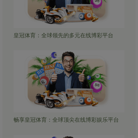
皇冠体育：全球领先的多元在线博彩平台
畅享皇冠体育：全球顶尖在线博彩娱乐平台