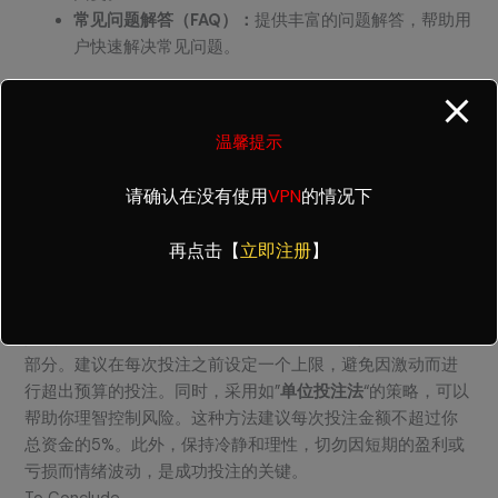
常见问题解答（FAQ）：
提供丰富的问题解答，帮助用
户快速解决常见问题。
该平台不仅以高度的专业性应对用户的需求，还致力于提供
温暖的用户体验，让每位客户都能感受到被重视和关心。
温馨提示
投注策略与获利技巧的实用建议
在投注体育赛事时，合理的策略和技巧能够显著提高获利的
请确认在没有使用
VPN
的情况下
机会。首先，
深度研究
所选择的比赛和球队或选手是基础，
了解他们过去的表现、当前状态以及对手的实力。此外，关
再点击【
立即注册
】
注相关资讯、伤病情况和赛事动态也至关重要。这些因素都
可能影响比赛结果，因此，
保持信息的更新
能够帮助你做出
更明智的投注决策。
其次，设定
明确的投注预算
和适当的资金管理是不可忽视的
部分。建议在每次投注之前设定一个上限，避免因激动而进
行超出预算的投注。同时，采用如”
单位投注法
“的策略，可以
帮助你理智控制风险。这种方法建议每次投注金额不超过你
总资金的5%。此外，保持冷静和理性，切勿因短期的盈利或
亏损而情绪波动，是成功投注的关键。