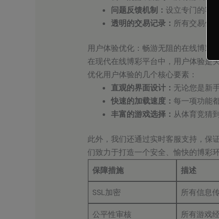
问题反馈机制：
设立专门的客服
透明的交易记录：
所有交易信
用户体验优化：畅游无阻的在线博彩
在现代在线博彩平台中，用户体验是
优化用户体验的几个核心要素：
直观的界面设计：
无论您是新
快速的加载速度：
每一项功能
丰富的游戏选择：
从体育竞猜
此外，我们还通过实时客服支持，保
们致力于打造一个安全、愉快的博彩
保障措施
描述
SSL加密
所有信息
公平性审核
所有游戏