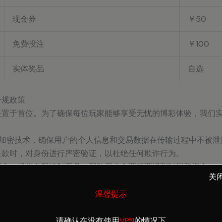
现金券
￥50
免费投注
￥100
实体奖品
自选
合规政策
任置于首位。为了确保每位玩家能够享受无忧的博彩体验，我们
L加密技术，确保用户的个人信息和交易数据在传输过程中不被泄
提款时，对身份进行严密验证，以杜绝任何欺诈行为。
理念，提供自我控制工具，帮助用户合理管理博彩时间和资金。
关
计及与监管机构的紧密合作来确保持续符合行业标准。你可以放
温馨提示
承诺为用户提供一个透明、公平的博彩环境，其中包括：
用随机数生成器（RNG）技术，确保每一次结果的随机性与公
请确认在没有使用
VPN
的情况下