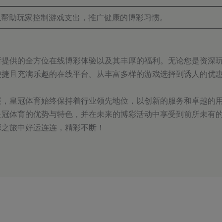
以帮助玩家控制游戏支出，推广健康的博彩习惯。
所提供的全方位在线博彩体验以及其丰厚的福利。无论您是资深
便捷且充满乐趣的在线平台。从丰富多样的游戏选择到诱人的优
展，皇冠体育始终保持着行业领先地位，以创新的服务和卓越的
皇冠体育的优势与特色，并在未来的博彩活动中享受到前所未有
彩之旅中好运连连，精彩不断！