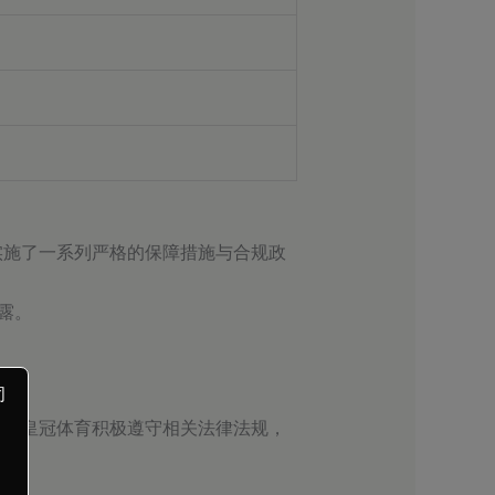
实施了一系列严格的保障措施与合规政
露。
闭
心，皇冠体育积极遵守相关法律法规，
正性。