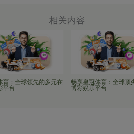
相关内容
体育：全球领先的多元在
畅享皇冠体育：全球顶
彩平台
博彩娱乐平台