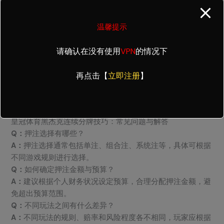
得200元的回报，短期内实现100%的收益。然而，这种策略
在长期期望上存在较大风险，假设连续押注10次，若只成功3
次，最终损失可能达到400元，净收益为-100元。相对而
温馨提示
言，低风险策略如分散押注在多个赔率为1.5的项目上，虽然
单次收益较低，但成功率更高。若押注100元在4个项目上，
请确认在没有使用
VPN
的情况下
成功3次可获得450元，长期来看更为稳定。赔率和佣金的设
定也会显著影响最终结果，高佣金可能侵蚀收益，而合理的
再点击【
立即注册
】
赔率则有助于提高投资回报。皇冠体育作为合规且注重风控
的平台，为用户提供了更加安全可靠的押注环境，有助于实
现长期稳定的收益。
皇冠体育黑杰克连续分牌技巧：常见问题与解答
Q：
押注选择有哪些？
A：
押注选择通常包括单注、组合注、系统注等，具体可根据
不同游戏规则进行选择。
Q：
如何确定押注金额与预算？
A：
建议根据个人财务状况设定预算，合理分配押注金额，避
免超出预算范围。
Q：
不同玩法之间有什么差异？
A：
不同玩法的规则、赔率和风险程度各不相同，玩家应根据