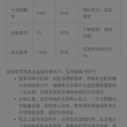
十进制赔
理性投注，设定
2.00
50%
率
预算
了解规则，保持
分数赔率
1/1
50%
冷静
定期评估投注行
美式赔率
+100
50%
为
皇冠体育黑杰克连续分牌技巧：实用策略与技巧
预算与单注比例：制定合理的预算，并将其分配到每
次游戏的单注中。确保单注金额不会超过整体预算的
一定比例，以降低风险并增加游戏的可持续性。
止损止盈：设定明确的止损和止盈点。一旦达到预设
的输赢金额，及时停止游戏，避免因情绪波动而做出
不理智的决策，保护自身资金。
限定上桌与休息时长：合理安排游戏时间，设定每次
上桌的时长和休息间隔。避免长时间沉迷于游戏，保