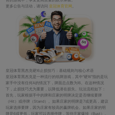
育的游戏中，享受更高质量的娱乐体验。
更多公告与活动，请访问
皇冠体育官网
。
皇冠体育黑杰克硬16止损技巧：基础规则与核心术语
皇冠体育黑杰克是一种流行的纸牌游戏，其中“硬16”指的是玩
家手中没有任何A的情况下，牌面总点数为16。在这种情况
下，止损技巧尤为重要，以降低潜在损失。玩法流程如下：
首先，玩家根据手中的牌和庄家的明牌决定是否继续要牌
（Hit）或停牌（Stand）。如果庄家的明牌是7或更高，建议
玩家选择要牌，因为庄家有较高的赢牌机会。如果庄家的明
牌是6或更低，玩家可以选择停牌，等待庄家爆掉（Bust）。