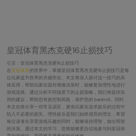
Skip
modal-check
to
content
皇冠体育黑杰克硬16止损技巧
引言：皇冠体育黑杰克硬16止损技巧
在
皇冠体育
的世界中，掌握皇冠体育黑杰克硬16止损技巧是每
位玩家提升胜率的关键所在。本文将深入探讨这一技巧的具
体应用，帮助玩家在面对艰难决策时，能够更加理性地进行
游戏选择。通过分析不同场景下的止损策略，我们将提供实
用的建议，帮助您有效控制风险，保护您的 bankroll。同时，
本文也将分享一些常见误区，避免玩家在追求娱乐的过程中
陷入不必要的损失。理性娱乐是我们始终倡导的理念，希望
每位读者在享受游戏乐趣的同时，能够保持理智，做出明智
的决策。通过本文的学习，您将能够更自信地参与到皇冠体