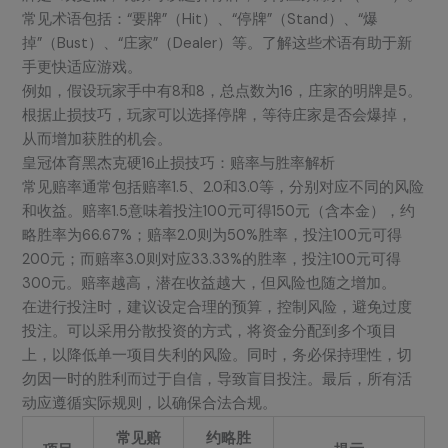
常见术语包括：“要牌”（Hit）、“停牌”（Stand）、“爆
掉”（Bust）、“庄家”（Dealer）等。了解这些术语有助于新
手更快适应游戏。
例如，假设玩家手中有8和8，总点数为16，庄家的明牌是5。
根据止损技巧，玩家可以选择停牌，等待庄家是否会爆掉，
从而增加获胜的机会。
皇冠体育黑杰克硬16止损技巧：赔率与胜率解析
常见赔率通常包括赔率1.5、2.0和3.0等，分别对应不同的风险
和收益。赔率1.5意味着投注100元可得150元（含本金），约
略胜率为66.67%；赔率2.0则为50%胜率，投注100元可得
200元；而赔率3.0则对应33.33%的胜率，投注100元可得
300元。赔率越高，潜在收益越大，但风险也随之增加。
在进行投注时，建议设定合理的预算，控制风险，避免过度
投注。可以采用分散投资的方式，将资金分配到多个项目
上，以降低单一项目失利的风险。同时，务必保持理性，切
勿因一时的胜利而过于自信，导致盲目投注。最后，所有活
动应遵循实际规则，以确保合法合规。
常见赔
约略胜