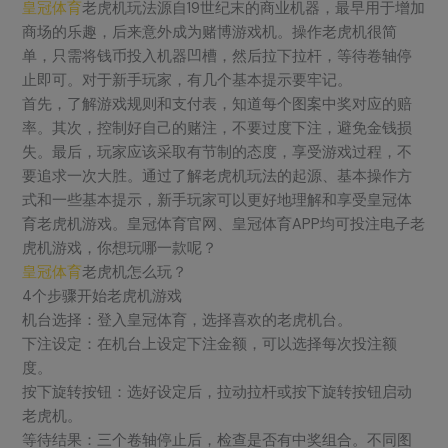
皇冠体育
老虎机玩法源自19世纪末的商业机器，最早用于增加
商场的乐趣，后来意外成为赌博游戏机。操作老虎机很简
单，只需将钱币投入机器凹槽，然后拉下拉杆，等待卷轴停
止即可。对于新手玩家，有几个基本提示要牢记。
首先，了解游戏规则和支付表，知道每个图案中奖对应的赔
率。其次，控制好自己的赌注，不要过度下注，避免金钱损
失。最后，玩家应该采取有节制的态度，享受游戏过程，不
要追求一次大胜。通过了解老虎机玩法的起源、基本操作方
式和一些基本提示，新手玩家可以更好地理解和享受皇冠体
育老虎机游戏。皇冠体育官网、皇冠体育APP均可投注电子老
虎机游戏，你想玩哪一款呢？
皇冠体育
老虎机怎么玩？
4个步骤开始老虎机游戏
机台选择：登入皇冠体育，选择喜欢的老虎机台。
下注设定：在机台上设定下注金额，可以选择每次投注额
度。
按下旋转按钮：选好设定后，拉动拉杆或按下旋转按钮启动
老虎机。
等待结果：三个卷轴停止后，检查是否有中奖组合。不同图