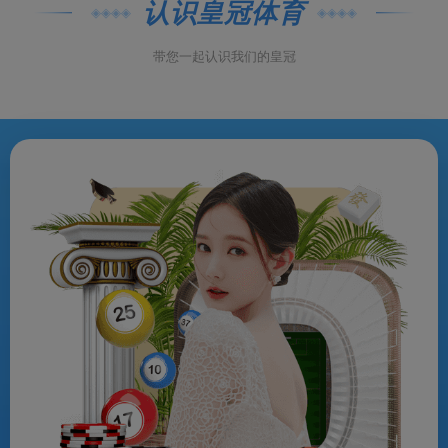
认识皇冠体育
◈◈◈◈
◈◈◈◈
带您一起认识我们的皇冠