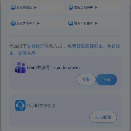
▶
▶
皇冠网页版
皇冠全站APP
▶
▶
皇冠体育APP
博彩平台推荐
添加以下
专属经理
联系方式，
免费领取高额彩金、包赔注
单、精美礼品
Team客服号：sports-crown
复制
下载
24小时在线客服
点击联系