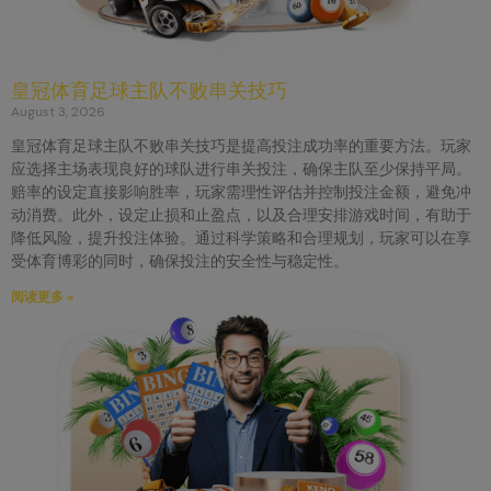
皇冠体育足球主队不败串关技巧
August 3, 2026
皇冠体育足球主队不败串关技巧是提高投注成功率的重要方法。玩家
应选择主场表现良好的球队进行串关投注，确保主队至少保持平局。
赔率的设定直接影响胜率，玩家需理性评估并控制投注金额，避免冲
动消费。此外，设定止损和止盈点，以及合理安排游戏时间，有助于
降低风险，提升投注体验。通过科学策略和合理规划，玩家可以在享
受体育博彩的同时，确保投注的安全性与稳定性。
阅读更多 »