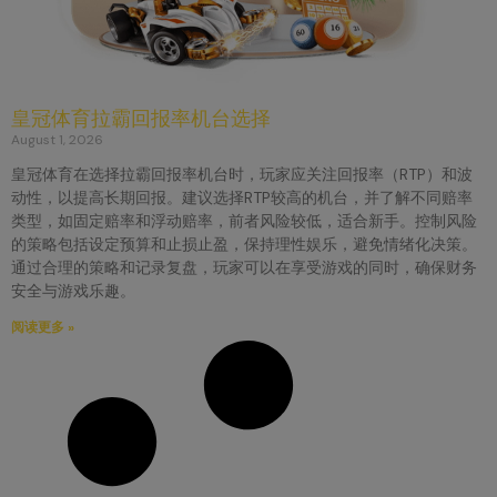
皇冠体育拉霸回报率机台选择
August 1, 2026
皇冠体育在选择拉霸回报率机台时，玩家应关注回报率（RTP）和波
动性，以提高长期回报。建议选择RTP较高的机台，并了解不同赔率
类型，如固定赔率和浮动赔率，前者风险较低，适合新手。控制风险
的策略包括设定预算和止损止盈，保持理性娱乐，避免情绪化决策。
通过合理的策略和记录复盘，玩家可以在享受游戏的同时，确保财务
安全与游戏乐趣。
阅读更多 »