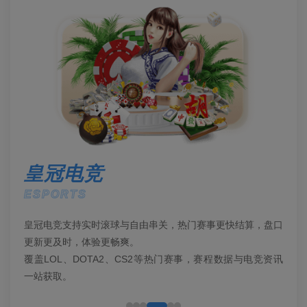
皇冠电竞
ESPORTS
皇冠电竞支持实时滚球与自由串关，热门赛事更快结算，盘口
更新更及时，体验更畅爽。
覆盖LOL、DOTA2、CS2等热门赛事，赛程数据与电竞资讯
一站获取。