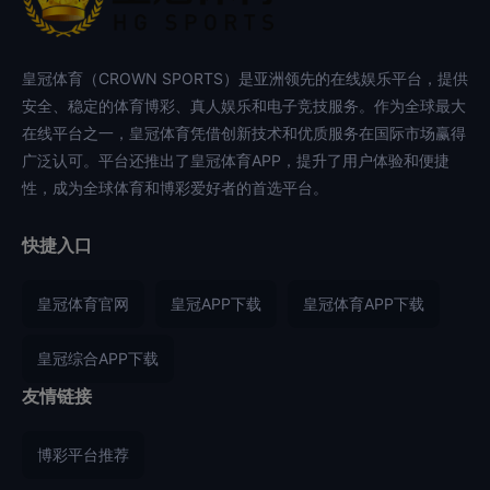
皇冠体育（CROWN SPORTS）是亚洲领先的在线娱乐平台，提供
安全、稳定的体育博彩、真人娱乐和电子竞技服务。作为全球最大
在线平台之一，皇冠体育凭借创新技术和优质服务在国际市场赢得
广泛认可。平台还推出了皇冠体育APP，提升了用户体验和便捷
性，成为全球体育和博彩爱好者的首选平台。
快捷入口
皇冠体育官网
皇冠APP下载
皇冠体育APP下载
皇冠综合APP下载
友情链接
博彩平台推荐