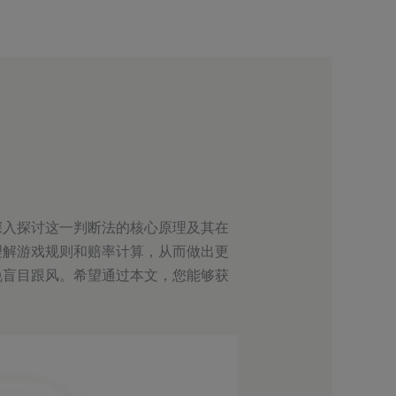
深入探讨这一判断法的核心原理及其在
理解游戏规则和赔率计算，从而做出更
免盲目跟风。希望通过本文，您能够获