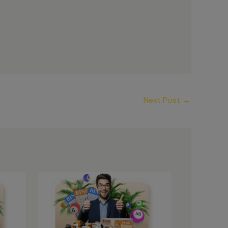
Next Post
→