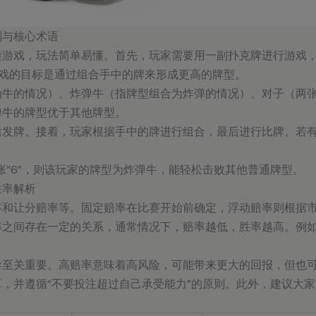
则与核心术语
游戏，玩法简单易懂。首先，玩家需要用一副扑克牌进行游戏，
游戏的目标是通过组合手中的牌来形成更高的牌型。
为牛的情况）、炸弹牛（指牌型组合为炸弹的情况）、对子（两
弹牛的牌型优于其他牌型。
后发牌。接着，玩家根据手中的牌进行组合，最后进行比牌。若
张“6”，则该玩家的牌型为炸弹牛，能轻松击败其他普通牌型。
胜率解析
率和让分赔率等。固定赔率在比赛开始前确定，浮动赔率则根据
间存在一定的关系，通常情况下，赔率越低，胜率越高。例如，1.
异至关重要。高赔率意味着高风险，可能带来更大的回报，但也
，并遵循“不要投注超过自己承受能力”的原则。此外，建议大