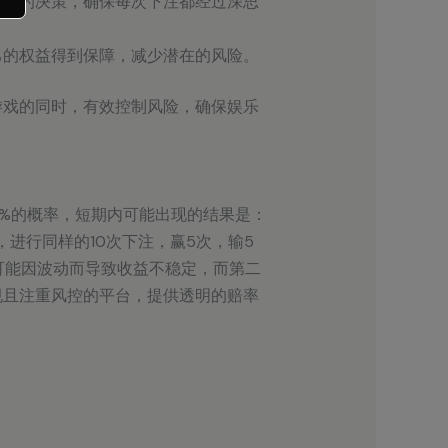
理智的决策，确保每次下注都经过深思
己的权益得到保障，减少潜在的风险。
游戏的同时，有效控制风险，确保娱乐
0%的概率，短期内可能出现的结果是：
1.5，进行同样的10次下注，赢5次，输5
一种策略可能因波动而导致收益不稳定，而第二
规且注重风控的平台，提供透明的赔率