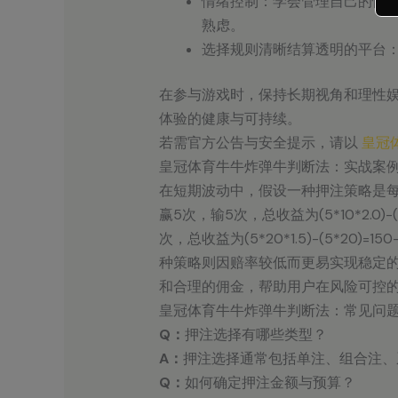
情绪控制：学会管理自己的情
熟虑。
选择规则清晰结算透明的平台
在参与游戏时，保持长期视角和理性
体验的健康与可持续。
若需官方公告与安全提示，请以
皇冠
皇冠体育牛牛炸弹牛判断法：实战案
在短期波动中，假设一种押注策略是每次
赢5次，输5次，总收益为(5*10*2.0
次，总收益为(5*20*1.5)-(5*
种策略则因赔率较低而更易实现稳定
和合理的佣金，帮助用户在风险可控
皇冠体育牛牛炸弹牛判断法：常见问
Q：
押注选择有哪些类型？
A：
押注选择通常包括单注、组合注、
Q：
如何确定押注金额与预算？