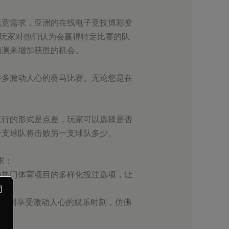
电竞需求，亚洲的在线电子竞技博彩变
玩家对他们认为会赢得特定比赛的队
预测来增加获胜的机会。
许多激动人心的赛马比赛。无论您是在
流行的形式是点差，玩家可以选择是否
一支球队将击败另一支球队多少。
求：
种热门体育项目的多样化投注选项，让
闭
官一同享受激动人心的娱乐时刻，仿佛