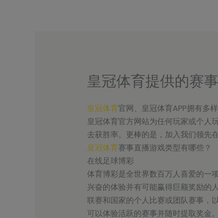
Skip
to
content
皇冠体育提供的赛
皇冠体育
官网、皇冠体育APP拥有多
皇冠体育官方网站为任何玩家或个人
去获胜率。更棒的是，加入我们领先在
皇冠体育
赛事直播游戏类型有哪些？
在线足球博彩
体育博彩是全世界数百万人喜爱的一
兴奋的体验并有可能赢得巨额奖励的
联赛和国家的个人比赛或团队赛事，
可以体验活跃的赛事并随时提取奖金