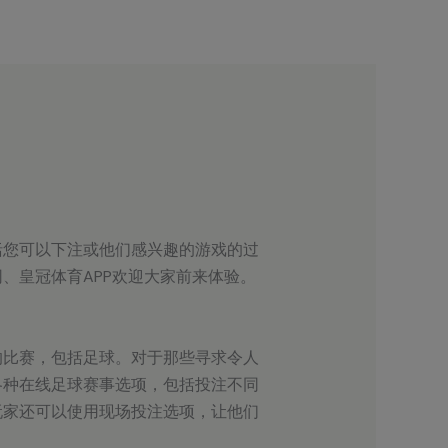
括您可以下注或他们感兴趣的游戏的过
网、皇冠体育APP欢迎大家前来体验。
的比赛，包括足球。对于那些寻求令人
各种在线足球赛事选项，包括投注不同
玩家还可以使用现场投注选项，让他们