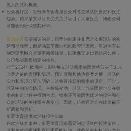
更大的胜利机会。
公众看好度：皇冠体育会考虑公众对各支球队的喜好和投注
趋势。如果某支球队备受关注并吸引了大量投注，博彩公司
可能会相应调整其赔率。
皇冠体育
需要强调的是，赔率的制定并非完全依据球队的实
际预期胜率，而是涵盖了商业和风险管理因素。皇冠体育在
制定赔率时会尽量平衡投注量，以确保无论比赛结果如何，
公司都能获得稳定的收益。
对于2024年欧洲杯，影响每支球队赔率的因素将取决于未来
比赛之前的表现和情况。预选赛和其他热身赛之后，球队的
实力和表现会更加明确，这将直接影响赔率的设定。同时，
球队中的伤病情况、主教练变动、球队士气等因素也会在赔
率的制定过程中得到考虑。赔率还可能因为球迷的投注和公
众对球队的关注而有所变化。因此，赔率通常会在比赛前不
断调整和更新。
皇冠体育提供欧洲杯投注策略
在欧洲杯赛事中，皇冠体育玩家需要制定明智的投注策略，
以避免过度投注和盲目跟风的行为。这些策略包括进行赛前