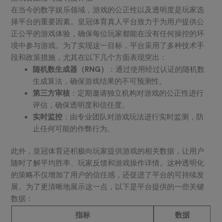
在当今的数字娱乐领域，游戏的公正性以及透明度是玩家选
择平台的重要因素。皇冠体育真人平台致力于为用户提供公
正公平的游戏体验，确保每位玩家都能在没有任何操控的环
境中参与游戏。为了实现这一目标，平台采用了多种技术手
段和政策措施，尤其在以下几个方面表现突出：
随机数生成器（RNG）
：通过使用经过认证的随机数
生成算法，确保游戏结果的不可预测性。
第三方审核
：定期邀请独立机构对游戏的公正性进行
评估，确保透明度和信任度。
实时监控
：由专业团队对游戏玩法进行实时监测，防
止任何可能的作弊行为。
此外，皇冠体育还积极向玩家提供游戏的相关数据，让用户
随时了解平均胜率、玩家反馈和游戏操作详情。这种透明化
的策略不仅增加了用户的信任感，还促进了平台的可持续发
展。为了更清晰地展示这一点，以下是平台提供的一些关键
数据：
指标
数据