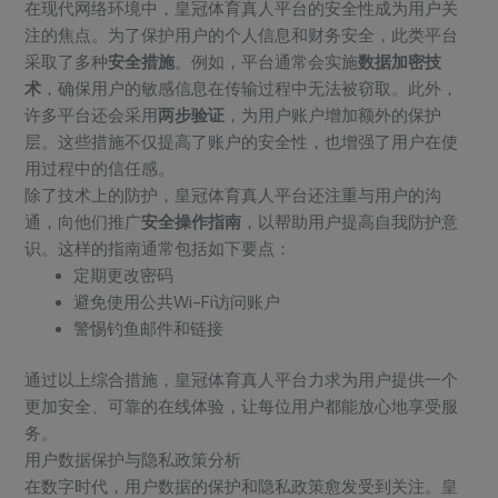
在现代网络环境中，皇冠体育真人平台的安全性成为用户关
注的焦点。为了保护用户的个人信息和财务安全，此类平台
采取了多种
安全措施
。例如，平台通常会实施
数据加密技
术
，确保用户的敏感信息在传输过程中无法被窃取。此外，
许多平台还会采用
两步验证
，为用户账户增加额外的保护
层。这些措施不仅提高了账户的安全性，也增强了用户在使
用过程中的信任感。
除了技术上的防护，皇冠体育真人平台还注重与用户的沟
通，向他们推广
安全操作指南
，以帮助用户提高自我防护意
识。这样的指南通常包括如下要点：
定期更改密码
避免使用公共Wi-Fi访问账户
警惕钓鱼邮件和链接
通过以上综合措施，皇冠体育真人平台力求为用户提供一个
更加安全、可靠的在线体验，让每位用户都能放心地享受服
务。
用户数据保护与隐私政策分析
在数字时代，用户数据的保护和隐私政策愈发受到关注。皇