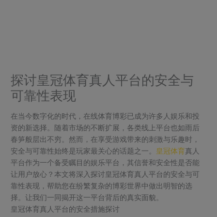
Skip
modal-check
to
content
探讨皇冠体育真人平台的安全与
可靠性表现
在当今数字化的时代，在线体育博彩已成为许多人娱乐和投
资的新选择。随着市场的不断扩展，各类线上平台也如雨后
春笋般层出不穷。然而，在享受游戏带来的刺激与乐趣时，
安全与可靠性始终是玩家最关心的话题之一。
皇冠体育
真人
平台作为一个备受瞩目的娱乐平台，其信誉和安全性是否能
让用户放心？本文将深入探讨皇冠体育真人平台的安全与可
靠性表现，帮助您在纷繁复杂的博彩世界中做出明智的选
择。让我们一同揭开这一平台背后的真实面貌。
皇冠体育真人平台的安全措施探讨