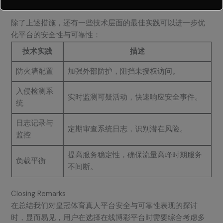
和防范网络威胁。
除了上述措施，还有一些技术层面的最佳实践可以进一步优
化平台的安全性与可靠性：
技术实践
描述
防火墙配置
加强外部防护，阻挡未授权访问。
入侵检测系
实时监测可疑活动，快速响应安全事件。
统
日志记录与
定期审查系统日志，识别潜在风险。
监控
提高服务稳定性，确保流量高峰时期服务
负载平衡
不间断。
Closing Remarks
在总结我们对皇冠体育真人平台安全与可靠性表现的探讨
时，显而易见，用户在选择在线博彩平台时需要综合考虑多