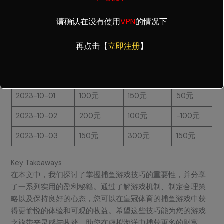
选择游戏：
关注自己熟悉的捕鱼游戏，提升胜率。
控制情绪：
无论输赢，保持冷静，避免冲动投注。
请确认在没有使用
VPN
的情况下
此外，保持记录也是成功的一部分。每次投注之后，记录下
再点击【
立即注册
】
赢得或失去的金额，可以帮助你分析自身的投注习惯和游戏
趋势。以下是一个简单的投注记录表：
日期
投注金额
赢得金额
净收益
2023-10-01
100元
150元
50元
2023-10-02
200元
100元
-100元
2023-10-03
150元
300元
150元
Key Takeaways
在本文中，我们探讨了掌握捕鱼游戏技巧的重要性，并分享
了一系列实用的盈利秘籍。通过了解游戏机制、制定合理策
略以及保持良好的心态，您可以在皇冠体育的捕鱼游戏中获
得更愉悦的体验和可观的收益。希望这些技巧能为您的游戏
之旅带来灵感与收获，助您在虚拟海洋中捕获更多的财富。