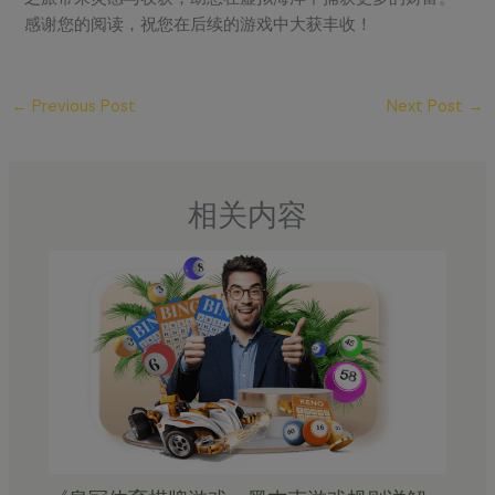
感谢您的阅读，祝您在后续的游戏中大获丰收！
←
Previous Post
Next Post
→
相关内容