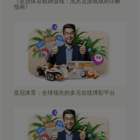
《皇冠体育棋牌游戏：黑杰克游戏规则详解
指南》
皇冠体育：全球领先的多元在线博彩平台