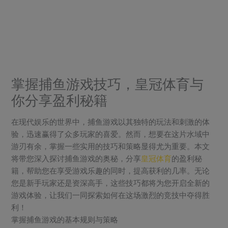
Skip
modal-check
to
content
掌握捕鱼游戏技巧，皇冠体育与
你分享盈利秘籍
在现代娱乐的世界中，捕鱼游戏以其独特的玩法和刺激的体
验，迅速赢得了众多玩家的喜爱。然而，想要在这片水域中
游刃有余，掌握一些实用的技巧和策略显得尤为重要。本文
将带您深入探讨捕鱼游戏的奥秘，分享
皇冠体育
的盈利秘
籍，帮助您在享受游戏乐趣的同时，提高获利的几率。无论
您是新手玩家还是资深高手，这些技巧都将为您开启全新的
游戏体验，让我们一同探索如何在这场激烈的竞技中夺得胜
利！
掌握捕鱼游戏的基本规则与策略