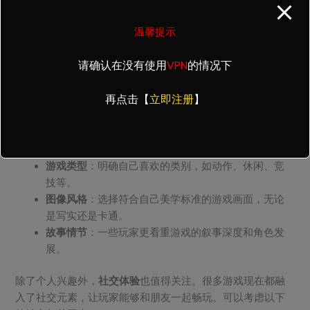
与其他玩家互动
加入相关论坛
温馨提示
设备维护
定期进行系统优化
请确认在没有使用
VPN
的情况下
选择合适游戏的实用指南
再点击【
立即注册
】
在选择游戏时，首先要考虑的是
个人兴趣
。不同类型的游戏
能够提供截然不同的体验，包括冒险、角色扮演、策略和益
智等。因此，您可以从以下几个方面入手，帮助筛选出适合
自己的游戏：
游戏类型
：明确自己喜欢的类别，如动作、休闲、竞
技等。
图像风格
：选择符合自己美学标准的游戏画面，无论
是写实还是卡通。
故事情节
：一些玩家更看重游戏的叙事深度和角色发
展。
除了个人兴趣外，
社交体验
也值得关注。很多游戏现在都融
入了社交元素，让玩家能够和朋友一起畅玩。可以考虑以下