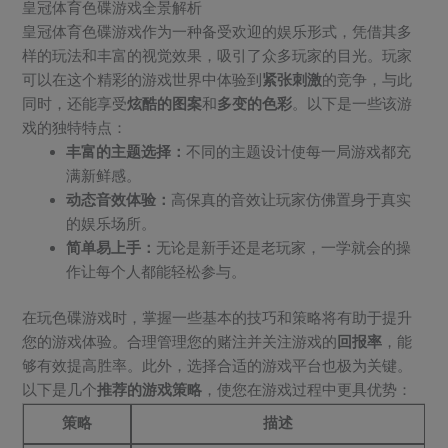
皇冠体育色碟游戏全景解析
皇冠体育色碟游戏作为一种备受欢迎的娱乐形式，凭借其多
样的玩法和丰富的视觉效果，吸引了众多玩家的目光。玩家
可以在这个精彩的游戏世界中体验到
紧张刺激
的竞争，与此
同时，还能享受
炫酷的图案
和
多变的色彩
。以下是一些该游
戏的独特特点：
丰富的主题选择：
不同的主题设计使每一局游戏都充
满新鲜感。
动态音效体验：
高保真的音效让玩家仿佛置身于真实
的娱乐场所。
简单易上手：
无论是新手还是老玩家，一学就会的操
作让每个人都能轻松参与。
在玩色碟游戏时，掌握一些基本的技巧和策略将有助于提升
您的游戏体验。合理管理您的赌注并关注游戏的
回报率
，能
够有效提高胜率。此外，选择合适的游戏平台也极为关键。
以下是几个
推荐的游戏策略
，使您在游戏过程中更具优势：
策略
描述