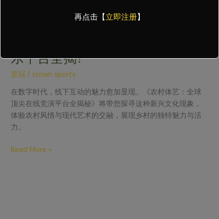
在
再点击【
立即注册
】
线
博
皇冠体育：全球顶尖在线博彩娱
彩
乐平台全揭?
娱
乐
皇冠
/
crown sports
平
台
在数字时代，线下互动的魅力愈加显现。《农村体艺：全球
全
顶尖在线竞演平台全揭秘》将带您探寻这种新兴文化现象，
揭?
体验农村风情与现代艺术的交融，展现乡村的独特魅力与活
力。
Read More »