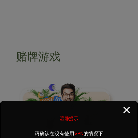
Skip
modal-check
to
content
赌牌游戏
《掌
握
皇
冠
体
温馨提示
育
黑
请确认在没有使用
VPN
的情况下
杰