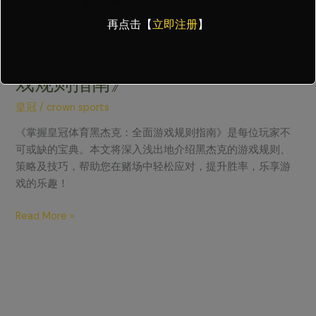
克：
再点击【
立即注册
】
全
面
《掌握皇冠体育黑杰克：全面游
游
戏规则指南》
戏
规
皇冠
/
crown sports
则
指
《掌握皇冠体育黑杰克：全面游戏规则指南》是每位玩家不
南》
可或缺的宝典。本文将深入浅出地介绍黑杰克的游戏规则、
策略及技巧，帮助您在赌场中轻松应对，提升胜率，乐享游
戏的乐趣！
Read More »