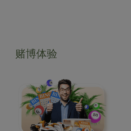
Skip
modal-check
to
content
赌博体验
皇
冠
体
育：
带
你
在
盛