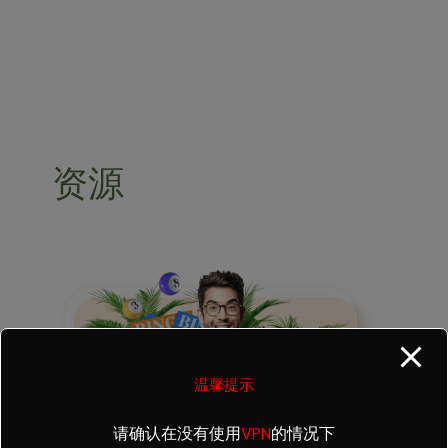
Skip
modal-check
to
content
资源
皇
冠
体
育：
全
温馨提示
方
位
请确认在没有使用
VPN
的情况下
在