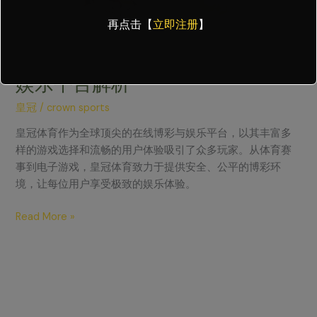
在
再点击【
立即注册
】
线
博
皇冠体育：全球顶尖在线博彩与
彩
娱乐平台解析
与
娱
皇冠
/
crown sports
乐
平
皇冠体育作为全球顶尖的在线博彩与娱乐平台，以其丰富多
台
样的游戏选择和流畅的用户体验吸引了众多玩家。从体育赛
解
事到电子游戏，皇冠体育致力于提供安全、公平的博彩环
析
境，让每位用户享受极致的娱乐体验。
Read More »