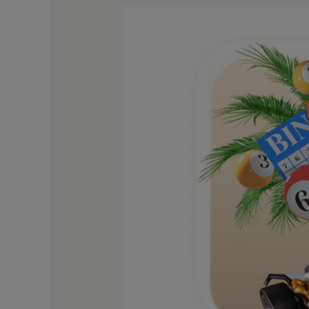
百
人
牛
牛
游
戏
推
荐：
资
深
玩
家
揭
秘
皇
冠