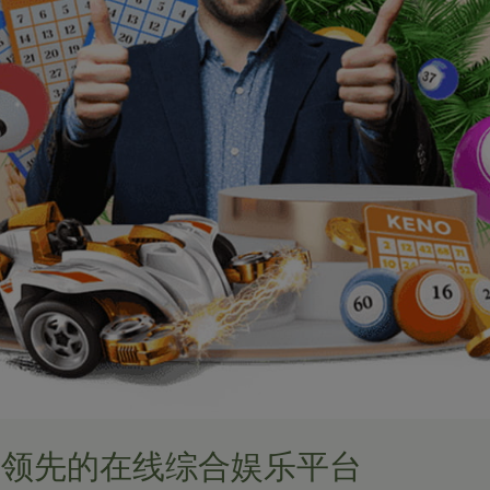
球领先的在线综合娱乐平台