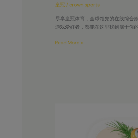
皇冠
/
crown sports
尽享皇冠体育，全球领先的在线综合
游戏爱好者，都能在这里找到属于你
Read More »
开
启
皇
冠