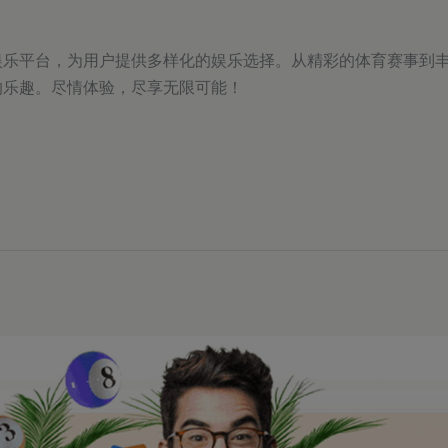
娱乐平台，为用户提供多样化的娱乐选择。从精彩的体育赛事到
的乐趣。尽情体验，尽享无限可能！