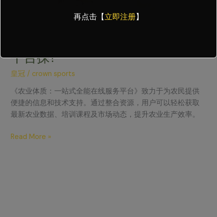
能
再点击【
立即注册
】
在
线
皇冠体育：一站式全能在线博彩
博
平台探?
彩
平
皇冠
/
crown sports
台
探?
《农业体质：一站式全能在线服务平台》致力于为农民提供
便捷的信息和技术支持。通过整合资源，用户可以轻松获取
最新农业数据、培训课程及市场动态，提升农业生产效率。
Read More »