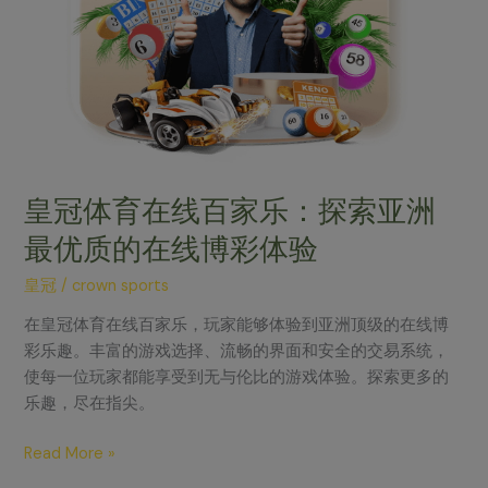
育
在
线
百
家
乐：
探
索
皇冠体育在线百家乐：探索亚洲
亚
最优质的在线博彩体验
洲
最
皇冠
/
crown sports
优
质
在皇冠体育在线百家乐，玩家能够体验到亚洲顶级的在线博
的
彩乐趣。丰富的游戏选择、流畅的界面和安全的交易系统，
在
使每一位玩家都能享受到无与伦比的游戏体验。探索更多的
线
乐趣，尽在指尖。
博
Read More »
彩
体