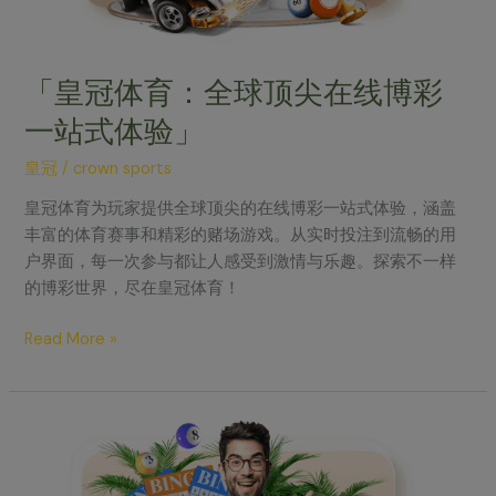
在
线
博
「皇冠体育：全球顶尖在线博彩
彩
一站式体验」
一
站
皇冠
/
crown sports
式
体
皇冠体育为玩家提供全球顶尖的在线博彩一站式体验，涵盖
验」
丰富的体育赛事和精彩的赌场游戏。从实时投注到流畅的用
户界面，每一次参与都让人感受到激情与乐趣。探索不一样
的博彩世界，尽在皇冠体育！
Read More »
皇
冠
体