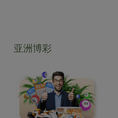
Skip
modal-check
to
content
亚洲博彩
「皇
冠
体
育：
全
球
顶
尖